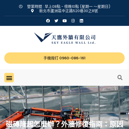
營業時間 : 早上08點 - 傍晚10點 (星期一 ～星期日)
新北市蘆洲區中正路520巷30之8號
手機撥打 0960-086-161
關於天鷹
營業項目
工程實績
最新消息
聯絡我們
磁磚隆起怎麼辦？外牆修復指南：原因