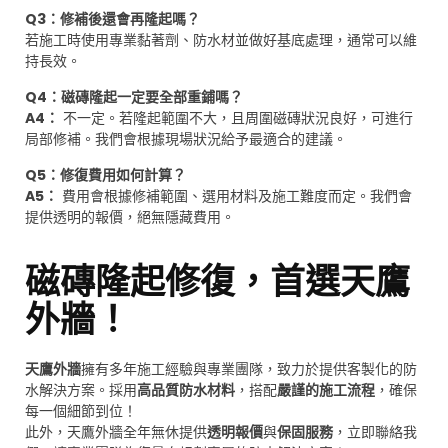
Q3：修補後還會再隆起嗎？
若施工時使用專業黏著劑、防水材並做好基底處理，通常可以維
持長效。
Q4：磁磚隆起一定要全部重鋪嗎？
A4：
不一定。若隆起範圍不大，且周圍磁磚狀況良好，可進行
局部修補。我們會根據現場狀況給予最適合的建議。
Q5：修復費用如何計算？
A5：
費用會根據修補範圍、選用材料及施工難度而定。我們會
提供透明的報價，絕無隱藏費用。
磁磚隆起修復，首選天鷹
外牆！
天鷹外牆
擁有多年施工經驗與專業團隊，致力於提供客製化的防
水解決方案。採用
高品質防水材料
，搭配
嚴謹的施工流程
，確保
每一個細節到位！
此外，天鷹外牆全年無休提供
透明報價
與
保固服務
，
立即聯絡我