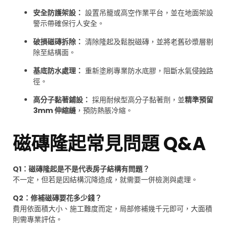
安全防護架設：
設置吊籠或高空作業平台，並在地面架設
警示帶確保行人安全。
破損磁磚拆除：
清除隆起及鬆脫磁磚，並將老舊砂漿層剔
除至結構面。
基底防水處理：
重新塗刷專業防水底膠，阻斷水氣侵蝕路
徑。
高分子黏著鋪設：
採用耐候型高分子黏著劑，並
精準預留
3mm 伸縮縫
，預防熱脹冷縮。
磁磚隆起常見問題 Q&A
Q1：磁磚隆起是不是代表房子結構有問題？
不一定，但若是因結構沉降造成，就需要一併檢測與處理。
Q2：修補磁磚要花多少錢？
費用依面積大小、施工難度而定，局部修補幾千元即可，大面積
則需專業評估。