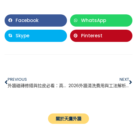
Facebook
WhatsApp
Skype
Pinterest
PREVIOUS
NEXT
外牆磁磚修繕與拉皮必看：高空磁磚巡檢脫落修補、費用行情與免鷹架工法
2026外牆清洗費用與工法解析：蜘蛛人高空清洗、大樓外牆清潔維護
關於天鷹外牆