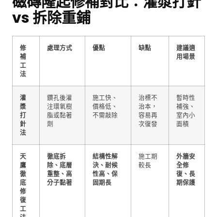
磁磚隆起修補對比：灌漿打針
vs 拆除重鋪
修
處理方式
優點
缺點
建議適
補
用場景
工
法
灌
鑽孔後灌
施工快、
治標不
暫時性
漿
注環氧樹
價格低、
治本，
補強、
打
脂或黏著
不需敲除
容易再
室內小
針
劑
次復發
面積
法
天
徹底拆
結構性解
施工期
外牆安
鷹
除、底層
決、耐候
較長
全修
徹
重整、高
性高、保
復、長
底
分子黏著
固期長
期保護
修
復
工