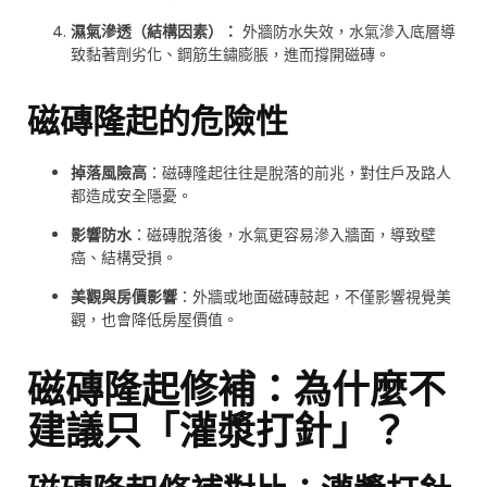
濕氣滲透（結構因素）：
外牆防水失效，水氣滲入底層導
致黏著劑劣化、鋼筋生鏽膨脹，進而撐開磁磚。
磁磚隆起的危險性
掉落風險高
：磁磚隆起往往是脫落的前兆，對住戶及路人
都造成安全隱憂。
影響防水
：磁磚脫落後，水氣更容易滲入牆面，導致壁
癌、結構受損。
美觀與房價影響
：外牆或地面磁磚鼓起，不僅影響視覺美
觀，也會降低房屋價值。
磁磚隆起修補：為什麼不
建議只「灌漿打針」？