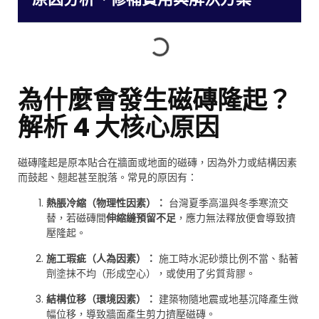
為什麼會發生磁磚隆起？
解析 4 大核心原因
磁磚隆起是原本貼合在牆面或地面的磁磚，因為外力或結構因素
而鼓起、翹起甚至脫落。常見的原因有：
熱脹冷縮（物理性因素）：
台灣夏季高溫與冬季寒流交
替，若磁磚間
伸縮縫預留不足
，應力無法釋放便會導致擠
壓隆起。
施工瑕疵（人為因素）：
施工時水泥砂漿比例不當、黏著
劑塗抹不均（形成空心），或使用了劣質背膠。
結構位移（環境因素）：
建築物隨地震或地基沉降產生微
幅位移，導致牆面產生剪力擠壓磁磚。