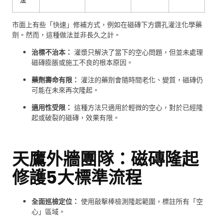
法
市面上有些「快速」修補方式，例如在磁磚下方鑽孔灌注化學藥
劑。然而，這種做法並非長久之計。
治標不治本：
灌漿只解決了當下的空心問題，但並未處理
磁磚膨脹或施工不良的根本原因。
藥劑壽命有限：
灌注的藥劑會隨時間老化、變質，磁磚仍
可能在未來再次隆起。
適用性受限：
這種方法只適用於輕微的空心，對於已經隆
起或破裂的磁磚，效果有限。
天鷹外牆團隊：磁磚隆起
修護5大標準流程
全面巡檢定位：
使用敲擊棒檢測隆起範圍，標註所有「空
心」區域。