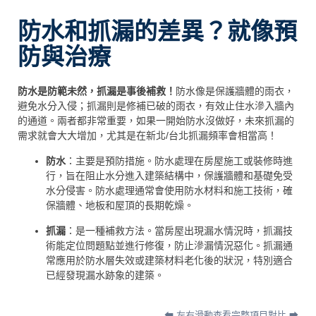
防水和抓漏的差異？就像預
防與治療
防水是防範未然，抓漏是事後補救！
防水像是保護牆體的雨衣，
避免水分入侵；抓漏則是修補已破的雨衣，有效止住水滲入牆內
的通道。兩者都非常重要，如果一開始防水沒做好，未來抓漏的
需求就會大大增加，尤其是在新北/台北抓漏頻率會相當高！
防水
：主要是預防措施。防水處理在房屋施工或裝修時進
行，旨在阻止水分進入建築結構中，保護牆體和基礎免受
水分侵害。防水處理通常會使用防水材料和施工技術，確
保牆體、地板和屋頂的長期乾燥。
抓漏
：是一種補救方法。當房屋出現漏水情況時，抓漏技
術能定位問題點並進行修復，防止滲漏情況惡化。抓漏通
常應用於防水層失效或建築材料老化後的狀況，特別適合
已經發現漏水跡象的建築。
⬅ 左右滑動查看完整項目對比 ➡