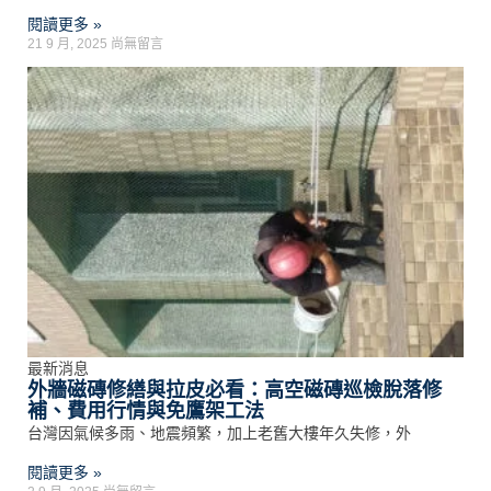
閱讀更多 »
21 9 月, 2025
尚無留言
最新消息
外牆磁磚修繕與拉皮必看：高空磁磚巡檢脫落修
補、費用行情與免鷹架工法
台灣因氣候多雨、地震頻繁，加上老舊大樓年久失修，外
閱讀更多 »