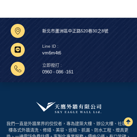
新北市蘆洲區中正路520巷30之8號
Line ID :
vm6m4t6
立即撥打 :
0960 - 086 -161
我們一直是外牆業界的佼佼者，專為建築大樓、辦公大樓、社區大
樓各式外牆清洗、修繕、美容、巡檢、抓漏、防水工程、燈具更
換、一通電話免費估價。客製化專業服務、價格公道、有口皆碑、