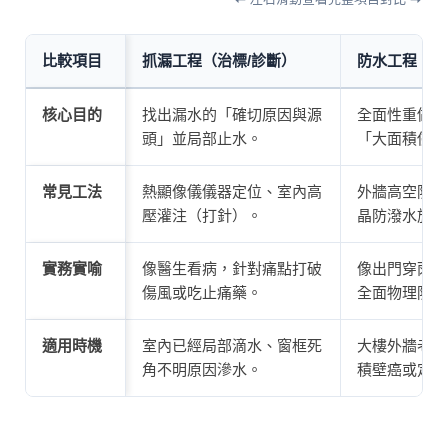
比較項目
抓漏工程（治標/診斷）
防水工程（治
核心目的
找出漏水的「確切原因與源
全面性重做防
頭」並局部止水。
「大面積侵入
常見工法
熱顯像儀儀器定位、室內高
外牆高空防水
壓灌注（打針）。
晶防潑水施作
實務實喻
像醫生看病，針對痛點打破
像出門穿雨衣
傷風或吃止痛藥。
全面物理防護
適用時機
室內已經局部滴水、窗框死
大樓外牆老舊
角不明原因滲水。
積壁癌或定期