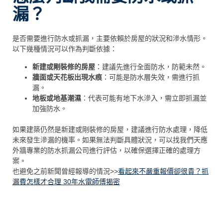
漏？
是否需要進行防水或抓漏，主要依賴於房屋的狀況和滲水情形。
以下幾種情況可以作為判斷依據：
新建或剛裝修的房屋
：建議先進行全面防水，防範未然。
牆面或天花板出現水痕
：可能是防水層失效，需進行抓
漏。
地板或地基潮濕
：代表可能有地下水滲入，需立即抓漏並
加強防水。
如果建築仍然是新建或剛裝修的房屋，建議進行防水處理，降低
未來發生滲漏的機率。如果無法判斷具體狀況，可以找我們天應
外牆專業的防水抓漏公司進行評估，以確保選擇正確的處理方
案。
也避免之前新聞曾經報導的情況>>
看起來不嚴重報價卻很貴？抓
漏費怎樣才合理 30年水電師傅揭密