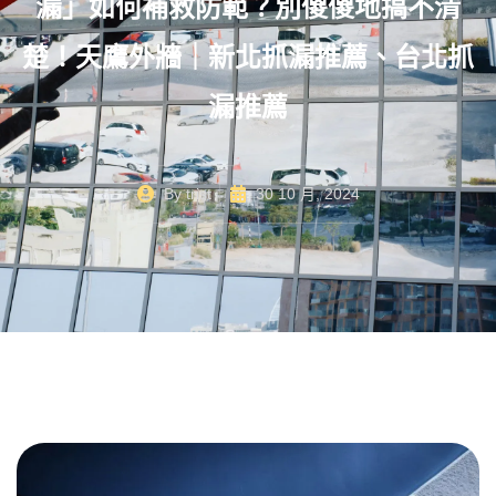
漏」如何補救防範？別傻傻地搞不清
楚！天鷹外牆｜新北抓漏推薦、台北抓
漏推薦
By
trist
30 10 月, 2024