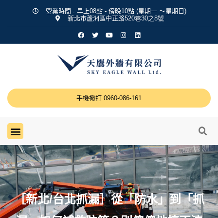
營業時間 : 早上08點 - 傍晚10點 (星期一 ～星期日)
新北市蘆洲區中正路520巷30之8號
手機撥打 0960-086-161
關於天鷹
營業項目
工程實績
最新消息
聯絡我們
［新北/台北抓漏］從「防水」到「抓