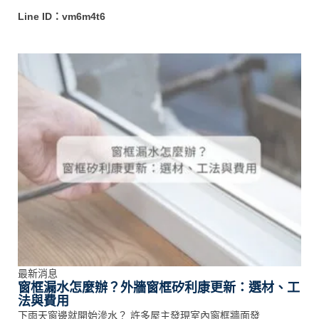
Line ID：vm6m4t6
最新消息
窗框漏水怎麼辦？外牆窗框矽利康更新：選材、工
法與費用
下雨天窗邊就開始滲水？ 許多屋主發現室內窗框牆面發